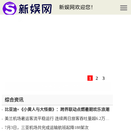
新娱网欢迎您！
1
2
3
2025 年海南省中考成绩“5 分一段”表
综合资讯
比亚迪×《小黄人与大怪兽》：跨界联动点燃暑期欢乐浪潮
美兰机场暑运客流平稳运行 连续两日旅客吞吐量超6.2万人次
7月3日，三亚机场共完成运输航班起降188架次