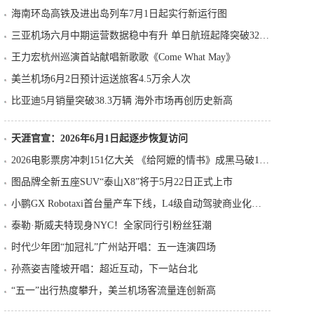
海南环岛高铁及进出岛列车7月1日起实行新运行图
三亚机场六月中期运营数据稳中有升 单日航班起降突破320架次
王力宏杭州巡演首站献唱新歌歌《Come What May》
美兰机场6月2日预计运送旅客4.5万余人次
比亚迪5月销量突破38.3万辆 海外市场再创历史新高
天涯官宣：2026年6月1日起逐步恢复访问
2026电影票房冲刺151亿大关 《给阿嬷的情书》成黑马破10亿
图品牌全新五座SUV“泰山X8”将于5月22日正式上市
小鹏GX Robotaxi首台量产车下线，L4级自动驾驶商业化提速
泰勒·斯威夫特现身NYC！全家同行引粉丝狂潮
时代少年团“加冠礼”广州站开唱：五一连演四场
孙燕姿吉隆坡开唱：超近互动，下一站台北
“五一”出行热度攀升，美兰机场客流量连创新高